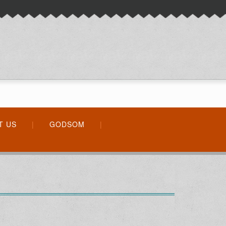
T US
GODSOM